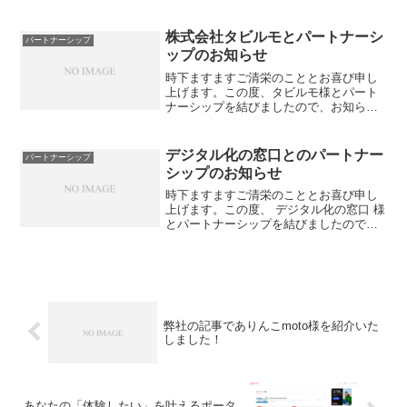
きました。ありんこmoto様は、車両販売
はもちろんのこと、特に修理と車検に非
常に力を入れているショップです。日頃
株式会社タビルモとパートナーシ
パートナーシップ
のメンテナンスや...
ップのお知らせ
時下ますますご清栄のこととお喜び申し
上げます。この度、タビルモ様とパート
ナーシップを結びましたので、お知らせ
いたします。TABILMO（タビルモ）とは
TABILMOは、全国のコテージ・貸別荘・
民泊などの一棟貸し宿泊施設に特化した
デジタル化の窓口とのパートナー
パートナーシップ
宿泊予約サイ...
シップのお知らせ
時下ますますご清栄のこととお喜び申し
上げます。この度、 デジタル化の窓口 様
とパートナーシップを結びましたので、
お知らせいたします。当社は、Webマー
ケティング事業を展開しており、SEOア
フィリエイトの分野に注力しています。
一方でデジタル化...
弊社の記事でありんこmoto様を紹介いた
しました！
あなたの「体験したい」を叶えるポータ