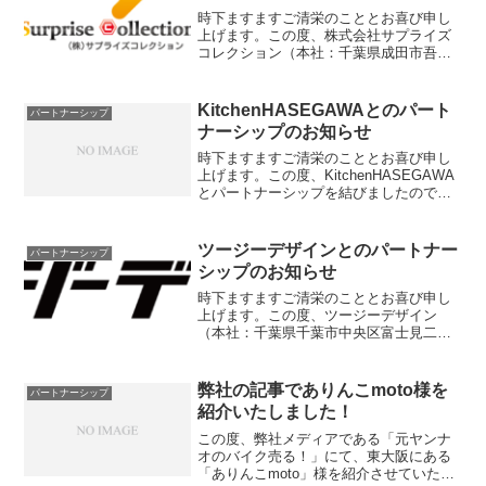
時下ますますご清栄のこととお喜び申し
上げます。この度、株式会社サプライズ
コレクション（本社：千葉県成田市吾妻
1-23、代表取締役：篠原一貴）と、パー
トナーシップ結びましたので、お知らせ
いたします。当社は、Webマーケティン
KitchenHASEGAWAとのパート
パートナーシップ
グ事業を展開してお...
ナーシップのお知らせ
時下ますますご清栄のこととお喜び申し
上げます。この度、KitchenHASEGAWA
とパートナーシップを結びましたので、
お知らせいたします。当社は、Webマー
ケティング事業を展開しており、SEOア
フィリエイトの分野に注力しています。
ツージーデザインとのパートナー
パートナーシップ
一方でK...
シップのお知らせ
時下ますますご清栄のこととお喜び申し
上げます。この度、ツージーデザイン
（本社：千葉県千葉市中央区富士見二丁
目7番9号富士見ビル609号）と、パートナ
ーシップ結びましたので、お知らせいた
します。当社は、Webマーケティング事
弊社の記事でありんこmoto様を
パートナーシップ
業を展開しており、...
紹介いたしました！
この度、弊社メディアである「元ヤンナ
オのバイク売る！」にて、東大阪にある
「ありんこmoto」様を紹介させていただ